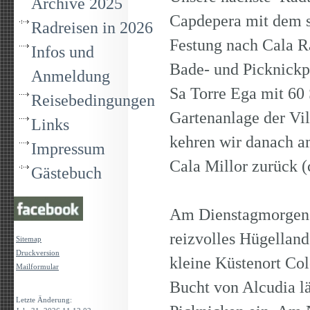
Archive 2025
Capdepera mit dem s
Radreisen in 2026
Festung nach Cala R
Infos und
Bade- und Picknickp
Anmeldung
Sa Torre Ega mit 60 
Reisebedingungen
Gartenanlage der Vil
Links
kehren wir danach a
Impressum
Cala Millor zurück 
Gästebuch
Am Dienstagmorgen 
reizvolles Hügelland
Sitemap
Druckversion
kleine Küstenort Col
Mailformular
Bucht von Alcudia l
Login
Letzte Änderung: