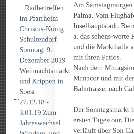
Am Samstagmorgen f
Radlertreffen
Palma. Vom Flughafe
im Pfarrheim
Inselhauptstadt. Bei
Christus-König
a. das sehens-werte
Schultendorf
und die Markthalle a
Sonntag, 9.
mit ihren Patios.
Dezember 2019
Nach dem Mittagsimb
Weihnachtsmarkt
Manacor und mit dem
und Krippen in
Bahntrasse, nach Cal
Soest
27.12.18 -
Der Sonntagsmarkt in
3.01.19 Zum
ersten Tagestour. Di
Jahreswechsel
verläuft über Son C
Wandern und