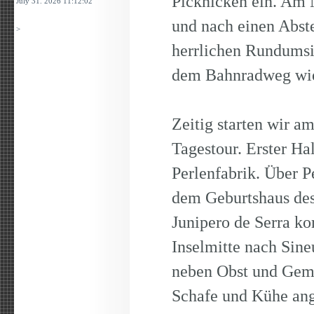
Picknicken ein. Am 
July 31. 2026 11:12:02
und nach einen Abst
>
herrlichen Rundumsi
dem Bahnradweg wied
Zeitig starten wir a
Tagestour. Erster Hal
Perlenfabrik. Über P
dem Geburtshaus des
Junipero de Serra k
Inselmitte nach Sin
neben Obst und Gemü
Schafe und Kühe an