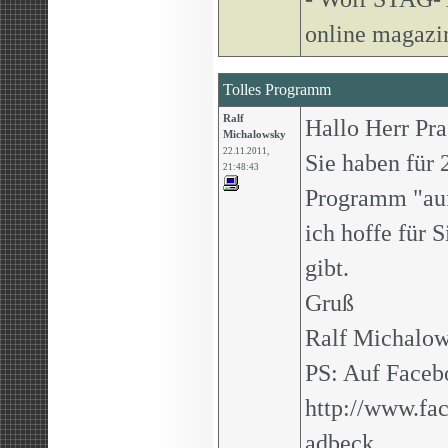
online magaz
Tolles Programm
Ralf
Hallo Herr Pra
Michalowsky
22.11.2011,
Sie haben für 
21:48:43
Programm "auf 
ich hoffe für S
gibt.
Gruß
Ralf Michalo
PS: Auf Facebo
http://www.fa
adbeck