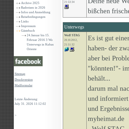
Deine neue Web
21:53:34
Archive 2025
Radreisen in 2026
bißchen frische
Infos und Anmeldung
Reisebedingungen
Links
Impressum
Unterwegs
Gästebuch
24.Januar bis 15.
Wolf STAG
Es ist gut ein
Februar 2016 3 Wo
20.10.2012,
Unterwegs in Kubas
21:51:32
haben- der zwa
Oriente
aber bei Probl
"könnten!"- im
Sitemap
behält...
Druckversion
Mailformular
darum mal nac
Login
und informiert
Letzte Änderung:
July 31. 2026 11:12:02
und Ergebnisse
>
myheimat.de
- Wolf STAG- 