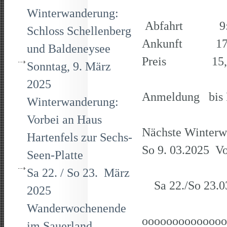
Winterwanderung:
Abfahrt 9:10
Schloss Schellenberg
Ankunft 17:
und Baldeneysee
Preis 15,50 EU
Sonntag, 9. März
2025
Anmeldung bis F
Winterwanderung:
Vorbei an Haus
Nächste Winterw
Hartenfels zur Sechs-
So 9. 03.2025 Vo
Seen-Platte
Sa 22. / So 23. März
Sa 22./So 23.03
2025
Wanderwochenende
oooooooooooooo
im Sauerland