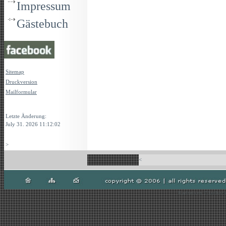
Impressum
Gästebuch
Sitemap
Druckversion
Mailformular
Login
Letzte Änderung:
July 31. 2026 11:12:02
>
<
Radreisen Gladbeck