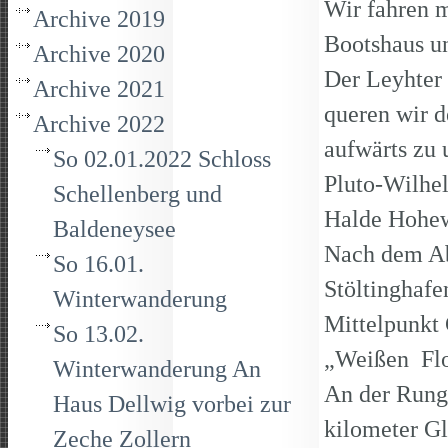
Wir fahren 
Archive 2019
Bootshaus un
Archive 2020
Der Leyhter
Archive 2021
queren wir d
Archive 2022
aufwärts zu 
So 02.01.2022 Schloss
Pluto-Wilhel
Schellenberg und
Halde Hoh
Baldeneysee
Nach dem Ab
So 16.01.
Stöltinghafe
Winterwanderung
Mittelpunkt 
So 13.02.
„Weißen F
Winterwanderung An
An der Runge
Haus Dellwig vorbei zur
kilometer G
Zeche Zollern