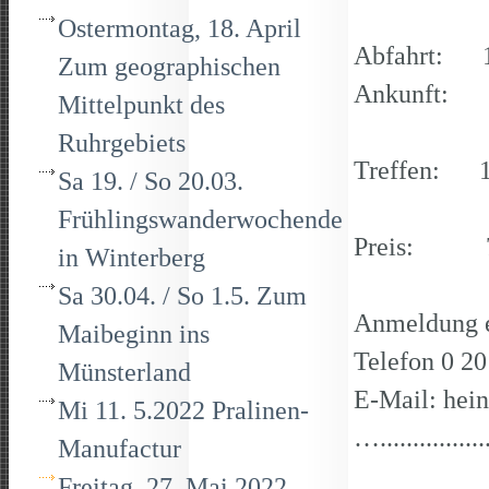
Ostermontag, 18. April
Abfahrt: 1
Zum geographischen
Ankunft: 2
Mittelpunkt des
Ruhrgebiets
Treffen: 17
Sa 19. / So 20.03.
4596
Frühlingswanderwochende
Preis: 7,5
in Winterberg
Sa 30.04. / So 1.5. Zum
Anmeldung er
Maibeginn ins
Telefon 0 2
Münsterland
E-Mail: hei
Mi 11. 5.2022 Pralinen-
…..................
Manufactur
Freitag, 27. Mai 2022